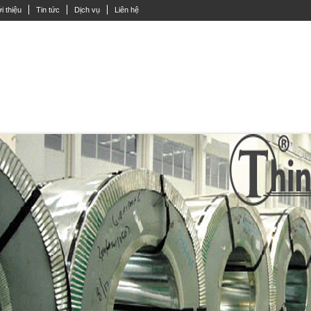
i thiệu
Tin tức
Dịch vụ
Liên hệ
Y ĐẶC LẮP INOX
ỐNG INOX
THANH V INOX
INOX HỘP VUÔNG
TẤ