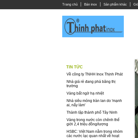
Trang chủ
Bán inox
Sản phẩm khác
Giớ
THANH LA INOX
DÂY CÁP INOX
CÂ
TIN TỨC
Về công ty TNHH Inox Thịnh Phát
Nhà giá rẻ đang phá băng thị
trường
Vàng bất ngờ hạ nhiệt
Nhà siêu mỏng tràn lan do 'mạnh
ai, nấy làm'
Thành lập thành phố Tây Ninh
Vàng trong nước còn chênh thế
giới 2,4 triệu đồng/lượng
HSBC: Việt Nam nằm trong nhóm
các nước lạc quan nhất về hoạt