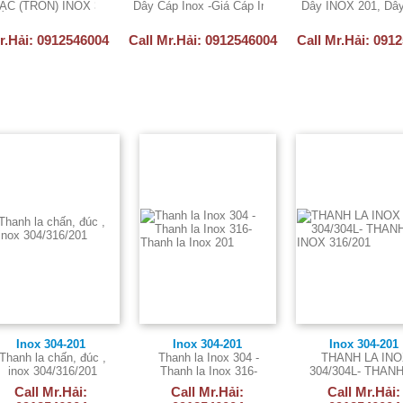
ẶC (TRÒN) INOX 304/316/201/430
Dây Cáp Inox -Giá Cáp Inox - bán cáp Inox -201-
Dây INOX 201, Dâ
r.Hải: 0912546004
Call Mr.Hải: 0912546004
Call Mr.Hải: 091
Inox 304-201
Inox 304-201
Inox 304-201
Thanh la chấn, đúc ,
Thanh la Inox 304 -
THANH LA IN
inox 304/316/201
Thanh la Inox 316-
304/304L- THAN
Thanh la Inox 201
INOX 316/201
Call Mr.Hải:
Call Mr.Hải:
Call Mr.Hải: