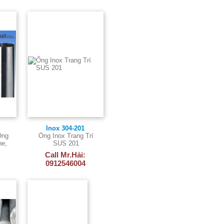
Inox 304-201
Ống
Ống Inox Trang Trí
ne,
SUS 201
Call Mr.Hải:
0912546004