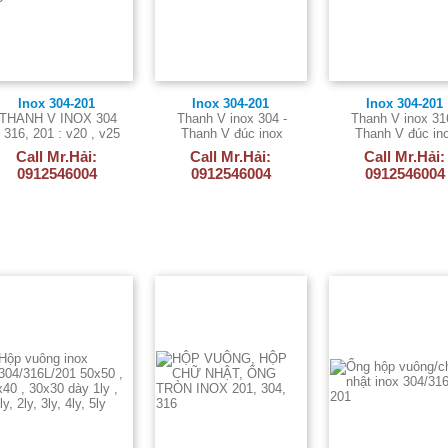
Inox 304-201
Inox 304-201
Inox 304-201
THANH V INOX 304
Thanh V inox 304 -
Thanh V inox 31
, 316, 201 : v20 , v25
Thanh V đúc inox
Thanh V đúc in
, v30 , v40 , v50 ,
304L
316L
Call Mr.Hải:
Call Mr.Hải:
Call Mr.Hải:
v65 , v75
0912546004
0912546004
0912546004