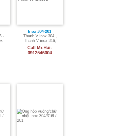
Inox 304-201
6 -
Thanh V inox 304 ,
ox
Thanh V inox 316,
Thanh V inox 201,
Call Mr.Hải:
Thanh V inox
0912546004
304L/316L