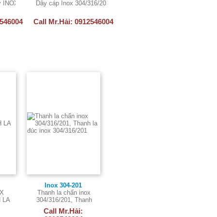
304-304L-316-316L-SUS430
y INOX 304, Dây INOX 316
Dây cáp Inox 304/316/201 - Day cap Inox 201/304/316
Thanh la chấn inox 304/316/201
2546004
Call Mr.Hải: 0912546004
Call Mr.Hải: 0912546004
Inox 304-201
OX
Thanh la chấn inox
H LA
304/316/201, Thanh
la đúc inox
Call Mr.Hải:
304/316/201