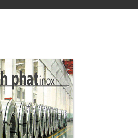
M INOX
CUỘN INOX